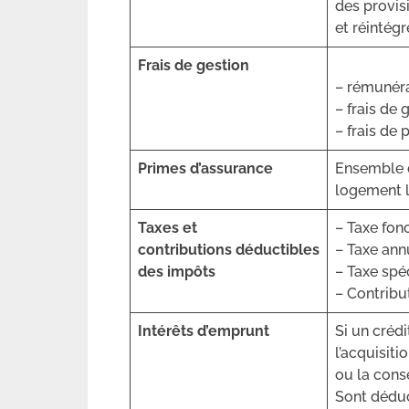
des provis
et réintég
Frais de gestion
– rémunéra
– frais de
– frais de
Primes d’assurance
Ensemble d
logement 
Taxes et
– Taxe fon
contributions déductibles
– Taxe ann
des impôts
– Taxe spé
– Contribut
Intérêts d’emprunt
Si un créd
l’acquisiti
ou la cons
Sont déduct