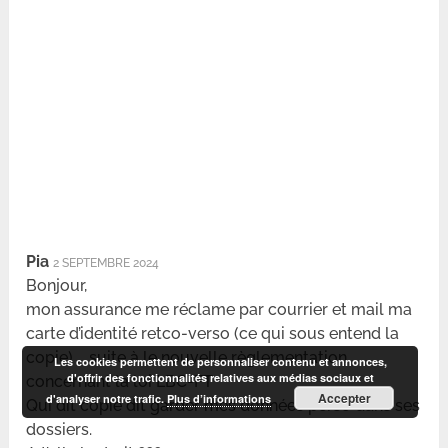
Pia
2 SEPTEMBRE 2024
Bonjour,
mon assurance me réclame par courrier et mail ma
carte d’identité retco-verso (ce qui sous entend la
copie) … suite à le nouvelle règlementation
Les cookies permettent de personnaliser contenu et annonces,
d'offrir des fonctionnalités relatives aux médias sociaux et
concernant la loi LBC-FT
Accepter
d'analyser notre trafic.
Plus d’informations
Qui dit copie dit garder mes données perso dans ses
dossiers.