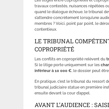
Les litiges entre copropriétés et copropr
travaux contestés, nuisances répétées o
quand le dialogue échoue, le tribunal dev
s’attendre concrètement lorsqu’une audi
membres ? Voici, point par point, le dé
contentieux.
LE TRIBUNAL COMPÉTENT 
COPROPRIÉTÉ
Les conflits en copropriété relèvent du
t
Si le litige porte uniquement sur les
char
inférieur à 10 000 €
, le dossier peut êtr
En pratique, c’est le tribunal du ressort
tribunal judiciaire statue en première in
ensuite devant la cour d’appel.
AVANT L’AUDIENCE : SAI