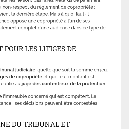
iétaires ne sont pas rares. Retards de paiement,
u non-respect du règlement de copropriété :
ient la dernière étape. Mais à quoi faut-il
ence oppose une copropriété à l’un de ses
roulement complet d’une audience dans ce type de
POUR LES LITIGES DE
ribunal judiciaire
, quelle que soit la somme en jeu.
ges de copropriété
et que leur montant est
e confié au
juge des contentieux de la protection
.
 de l’immeuble concerné qui est compétent. Le
stance ; ses décisions peuvent être contestées
SINE DU TRIBUNAL ET