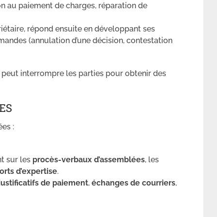
n au paiement de charges, réparation de
riétaire, répond ensuite en développant ses
andes (annulation d’une décision, contestation
t peut interrompre les parties pour obtenir des
ES
es :
t sur les
procès-verbaux d’assemblées
, les
orts d’expertise
.
justificatifs de paiement
,
échanges de courriers
,