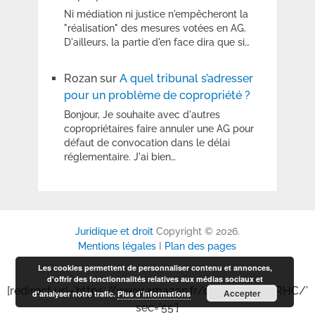
Ni médiation ni justice n'empêcheront la
"réalisation" des mesures votées en AG.
D'ailleurs, la partie d'en face dira que si…
Rozan
sur
A quel tribunal s’adresser
pour un problème de copropriété ?
Bonjour, Je souhaite avec d'autres
copropriétaires faire annuler une AG pour
défaut de convocation dans le délai
réglementaire. J'ai bien…
Juridique et droit
Copyright © 2026.
Mentions légales
I
Plan des pages
Les cookies permettent de personnaliser contenu et annonces,
d'offrir des fonctionnalités relatives aux médias sociaux et
[redirect url='https://www.amazon.fr/dp/B0GP6P6RHC/'
Accepter
d'analyser notre trafic.
Plus d’informations
sec='55']