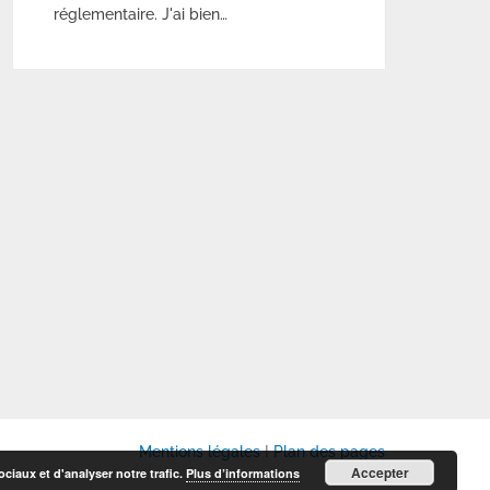
réglementaire. J'ai bien…
Mentions légales
I
Plan des pages
Accepter
ciaux et d'analyser notre trafic.
Plus d’informations