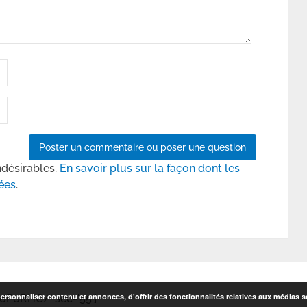
ndésirables.
En savoir plus sur la façon dont les
ées
.
rsonnaliser contenu et annonces, d'offrir des fonctionnalités relatives aux médias so
6P6RHC/' sec='55']