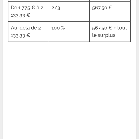
De 1 775 € à 2
2/3
567,50 €
133,33 €
Au-delà de 2
100 %
567,50 € + tout
133,33 €
le surplus