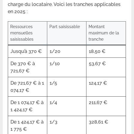
charge du locataire. Voici les tranches applicables
en 2025 :
Ressources
Part saisissable
Montant
mensuelles
maximum de la
saisissables
tranche
Jusqu’à 370 €
1/20
18,50 €
De 370 € à
1/10
53,67 €
721,67 €
De 721,67 € à 1
1/5
124,17 €
074,17 €
De 1 074,17 € à
1/4
211,67 €
1 424,17 €
De 1 424,17 € à
1/3
328,61 €
1 775 €