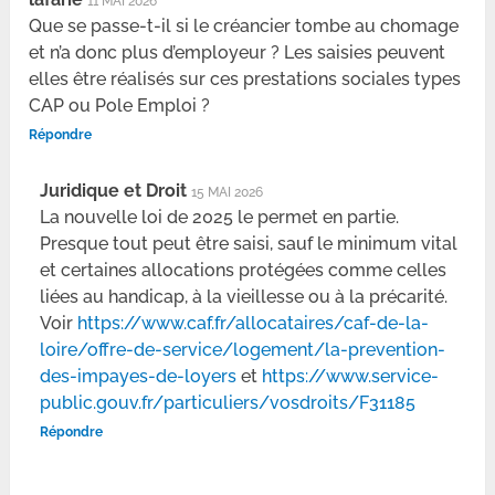
11 MAI 2026
Que se passe-t-il si le créancier tombe au chomage
et n’a donc plus d’employeur ? Les saisies peuvent
elles être réalisés sur ces prestations sociales types
CAP ou Pole Emploi ?
Répondre
Juridique et Droit
15 MAI 2026
La nouvelle loi de 2025 le permet en partie.
Presque tout peut être saisi, sauf le minimum vital
et certaines allocations protégées comme celles
liées au handicap, à la vieillesse ou à la précarité.
Voir
https://www.caf.fr/allocataires/caf-de-la-
loire/offre-de-service/logement/la-prevention-
des-impayes-de-loyers
et
https://www.service-
public.gouv.fr/particuliers/vosdroits/F31185
Répondre