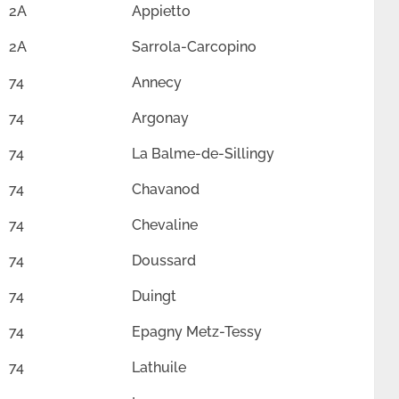
2A
Appietto
2A
Sarrola-Carcopino
74
Annecy
74
Argonay
74
La Balme-de-Sillingy
74
Chavanod
74
Chevaline
74
Doussard
74
Duingt
74
Epagny Metz-Tessy
74
Lathuile