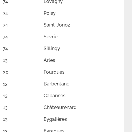
74
Lovagny
74
Poisy
74
Saint-Jorioz
74
Sevrier
74
Sillingy
13
Arles
30
Fourques
13
Barbentane
13
Cabannes
13
Châteaurenard
13
Eygalières
13
Eyragues