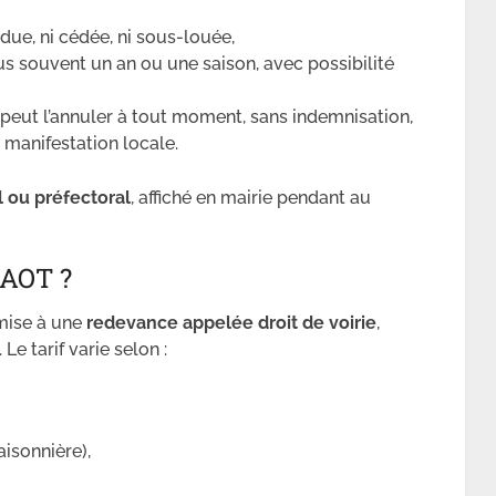
ndue, ni cédée, ni sous-louée,
lus souvent un an ou une saison, avec possibilité
eut l’annuler à tout moment, sans indemnisation,
manifestation locale.
l ou préfectoral
, affiché en mairie pendant au
AOT ?
mise à une
redevance appelée droit de voirie
,
e tarif varie selon :
aisonnière),