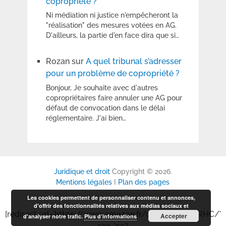
copropriété ?
Ni médiation ni justice n'empêcheront la
"réalisation" des mesures votées en AG.
D'ailleurs, la partie d'en face dira que si…
Rozan
sur
A quel tribunal s’adresser
pour un problème de copropriété ?
Bonjour, Je souhaite avec d'autres
copropriétaires faire annuler une AG pour
défaut de convocation dans le délai
réglementaire. J'ai bien…
Juridique et droit
Copyright © 2026.
Mentions légales
I
Plan des pages
Les cookies permettent de personnaliser contenu et annonces,
d'offrir des fonctionnalités relatives aux médias sociaux et
[redirect url='https://www.amazon.fr/dp/B0GP6P6RHC/'
Accepter
d'analyser notre trafic.
Plus d’informations