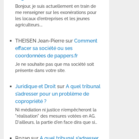
Bonjour, je suis actuellement en train de
me renseigner sur les exonérations pour
les locaux d'entreprises et les jeunes
agriculteurs.…
THEISEN Jean-Pierre
sur
Comment
effacer sa société ou ses
coordonnées de pappers.fr
Je ne souhaite pas que ma société soit
présente dans votre site.
Juridique et Droit
sur
A quel tribunal
s’adresser pour un problème de
copropriété ?
Ni médiation ni justice n'empêcheront la
"réalisation" des mesures votées en AG.
D'ailleurs, la partie d'en face dira que si…
Rozan
sur
A quel tribunal s’adresser