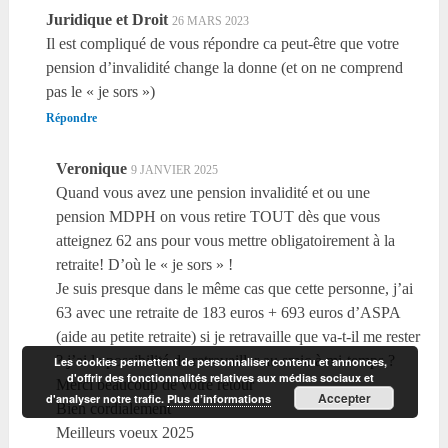
Juridique et Droit
26 MARS 2023
Il est compliqué de vous répondre ca peut-être que votre
pension d’invalidité change la donne (et on ne comprend
pas le « je sors »)
Répondre
Veronique
9 JANVIER 2025
Quand vous avez une pension invalidité et ou une
pension MDPH on vous retire TOUT dès que vous
atteignez 62 ans pour vous mettre obligatoirement à la
retraite! D’où le « je sors » !
Je suis presque dans le même cas que cette personne, j’ai
63 avec une retraite de 183 euros + 693 euros d’ASPA
(aide au petite retraite) si je retravaille que va-t-il me rester
? j’ai la possibilité de retravailler au smic à mi-temps ?
Les cookies permettent de personnaliser contenu et annonces,
d'offrir des fonctionnalités relatives aux médias sociaux et
Merci beaucoup de votre retour
Accepter
d'analyser notre trafic.
Plus d’informations
Bien cordialement
Meilleurs voeux 2025