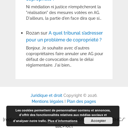
Ni médiation ni justice n'empêcheront la
"réalisation" des mesures votées en AG.
D'ailleurs, la partie d'en face dira que si…
Rozan
sur
A quel tribunal s’adresser
pour un problème de copropriété ?
Bonjour, Je souhaite avec d'autres
copropriétaires faire annuler une AG pour
défaut de convocation dans le délai
réglementaire. J'ai bien…
Juridique et droit
Copyright © 2026.
Mentions légales
I
Plan des pages
Les cookies permettent de personnaliser contenu et annonces,
d'offrir des fonctionnalités relatives aux médias sociaux et
[redirect url='https://www.amazon.fr/dp/B0GP6P6RHC/'
Accepter
d'analyser notre trafic.
Plus d’informations
sec='55']