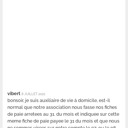
vibert
8 JUILLET 2021
bonsoir, je suis auxiliaire de vie à domicile, est-il
normal que notre association nous fasse nos fiches
de paie arretees au 31. du mois et indiquee sur cette
meme fiche de paie payee le 31 du mois et que nous
ne sommes virees sur notre compte le 07. ou le 08