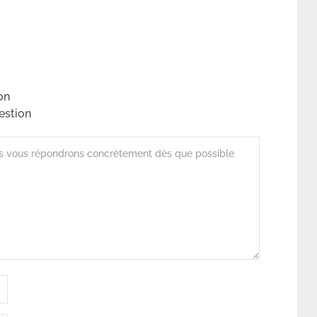
on
estion