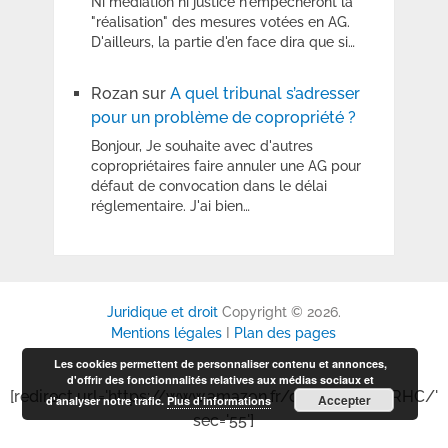
Ni médiation ni justice n'empêcheront la
"réalisation" des mesures votées en AG.
D'ailleurs, la partie d'en face dira que si…
Rozan
sur
A quel tribunal s’adresser
pour un problème de copropriété ?
Bonjour, Je souhaite avec d'autres
copropriétaires faire annuler une AG pour
défaut de convocation dans le délai
réglementaire. J'ai bien…
Juridique et droit
Copyright © 2026.
Mentions légales
I
Plan des pages
Les cookies permettent de personnaliser contenu et annonces,
d'offrir des fonctionnalités relatives aux médias sociaux et
[redirect url='https://www.amazon.fr/dp/B0GP6P6RHC/'
Accepter
d'analyser notre trafic.
Plus d’informations
sec='55']