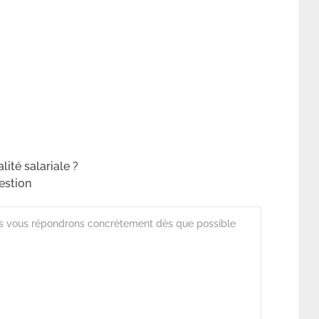
ité salariale ?
estion