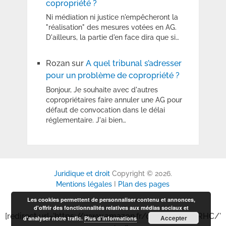
copropriété ?
Ni médiation ni justice n'empêcheront la
"réalisation" des mesures votées en AG.
D'ailleurs, la partie d'en face dira que si…
Rozan
sur
A quel tribunal s’adresser
pour un problème de copropriété ?
Bonjour, Je souhaite avec d'autres
copropriétaires faire annuler une AG pour
défaut de convocation dans le délai
réglementaire. J'ai bien…
Juridique et droit
Copyright © 2026.
Mentions légales
I
Plan des pages
Les cookies permettent de personnaliser contenu et annonces,
d'offrir des fonctionnalités relatives aux médias sociaux et
[redirect url='https://www.amazon.fr/dp/B0GP6P6RHC/'
Accepter
d'analyser notre trafic.
Plus d’informations