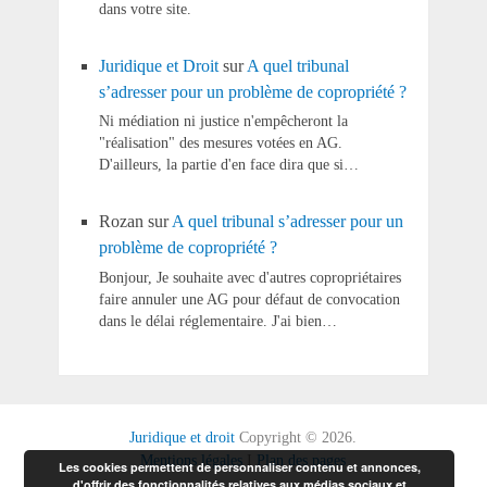
dans votre site.
Juridique et Droit
sur
A quel tribunal
s’adresser pour un problème de copropriété ?
Ni médiation ni justice n'empêcheront la
"réalisation" des mesures votées en AG.
D'ailleurs, la partie d'en face dira que si…
Rozan
sur
A quel tribunal s’adresser pour un
problème de copropriété ?
Bonjour, Je souhaite avec d'autres copropriétaires
faire annuler une AG pour défaut de convocation
dans le délai réglementaire. J'ai bien…
Juridique et droit
Copyright © 2026.
Mentions légales
I
Plan des pages
Les cookies permettent de personnaliser contenu et annonces,
d'offrir des fonctionnalités relatives aux médias sociaux et