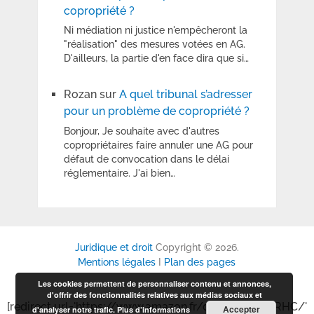
copropriété ?
Ni médiation ni justice n'empêcheront la
"réalisation" des mesures votées en AG.
D'ailleurs, la partie d'en face dira que si…
Rozan
sur
A quel tribunal s’adresser
pour un problème de copropriété ?
Bonjour, Je souhaite avec d'autres
copropriétaires faire annuler une AG pour
défaut de convocation dans le délai
réglementaire. J'ai bien…
Juridique et droit
Copyright © 2026.
Mentions légales
I
Plan des pages
Les cookies permettent de personnaliser contenu et annonces,
d'offrir des fonctionnalités relatives aux médias sociaux et
[redirect url='https://www.amazon.fr/dp/B0GP6P6RHC/'
Accepter
d'analyser notre trafic.
Plus d’informations