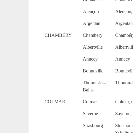
Alençon
Alençon,
Argentan
Argentan
CHAMBÉRY
Chambéry
Chambéry
Albertville
Albertvil
Annecy
Annecy
Bonneville
Bonnevil
Thonon-les-
Thonon-le
Bains
COLMAR
Colmar
Colmar, G
Saverne
Saverne,
Strasbourg
Strasbour
Schiltig