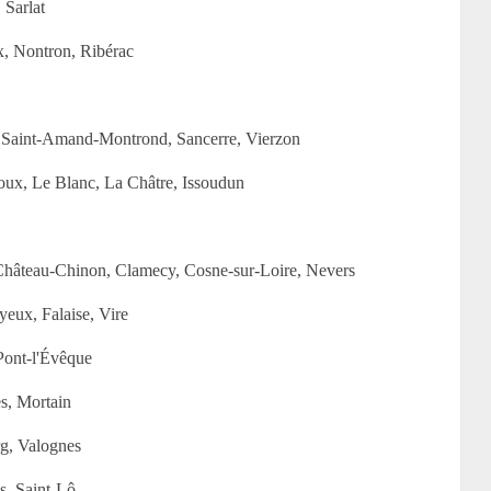
 Sarlat
x, Nontron, Ribérac
 Saint-Amand-Montrond, Sancerre, Vierzon
oux, Le Blanc, La Châtre, Issoudun
Château-Chinon, Clamecy, Cosne-sur-Loire, Nevers
eux, Falaise, Vire
Pont-l'Évêque
s, Mortain
g, Valognes
s, Saint-Lô