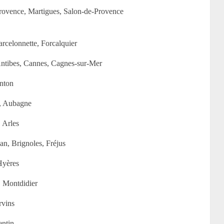
rovence, Martigues, Salon-de-Provence
rcelonnette, Forcalquier
Antibes, Cannes, Cagnes-sur-Mer
nton
e, Aubagne
 Arles
n, Brignoles, Fréjus
Hyères
, Montdidier
rvins
entin