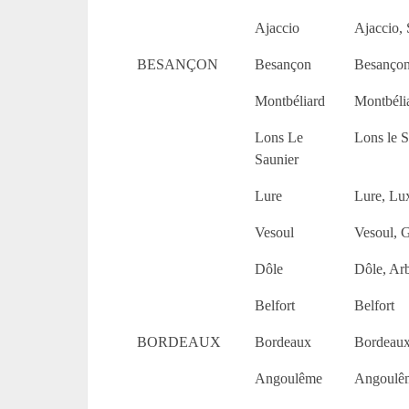
Ajaccio
Ajaccio, 
BESANÇON
Besançon
Besançon
Montbéliard
Montbéli
Lons Le
Lons le S
Saunier
Lure
Lure, Lux
Vesoul
Vesoul, 
Dôle
Dôle, Ar
Belfort
Belfort
BORDEAUX
Bordeaux
Bordeaux
Angoulême
Angoulêm