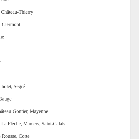
, Château-Thierry
, Clermont
ne
e
holet, Segré
Bauge
hâteau-Gontier, Mayenne
 La Flèche, Mamers, Saint-Calais
le Rousse, Corte