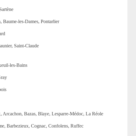
Sartène
, Baume-les-Dames, Pontarlier
ard
aunier, Saint-Claude
euil-les-Bains
Gray
bois
, Arcachon, Bazas, Blaye, Lesparre-Médoc, La Réole
e, Barbezieux, Cognac, Confolens, Ruffec