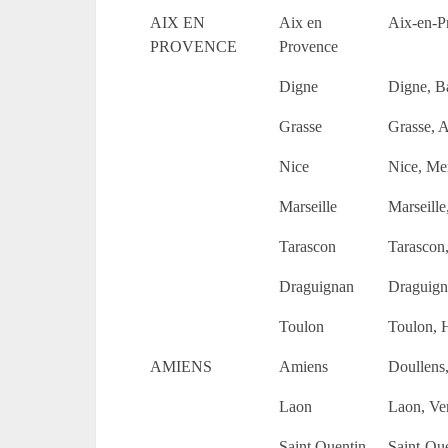
AIX EN
Aix en
Aix-en-P
PROVENCE
Provence
Digne
Digne, Ba
Grasse
Grasse, 
Nice
Nice, Me
Marseille
Marseill
Tarascon
Tarascon,
Draguignan
Draguigna
Toulon
Toulon, 
AMIENS
Amiens
Doullens
Laon
Laon, Ve
Saint Quentin
Saint-Qu