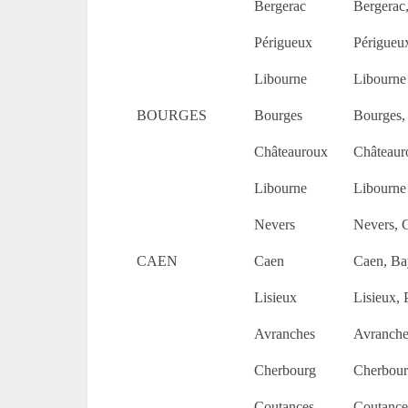
Bergerac
Bergerac,
Périgueux
Périgueu
Libourne
Libourne
BOURGES
Bourges
Bourges,
Châteauroux
Châteaur
Libourne
Libourne
Nevers
Nevers, 
CAEN
Caen
Caen, Bay
Lisieux
Lisieux, 
Avranches
Avranche
Cherbourg
Cherbour
Coutances
Coutance