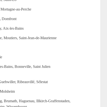
 Mortagne-au-Perche
, Domfront
, Aix-les-Bains
le, Moutiers, Saint-Jean-de-Maurienne
le
s-Bains, Bonneville, Saint Julien
uebwiller, Ribeauvillé, Sélestat
 Molsheim
g, Brumath, Haguenau, Illkirch-Graffenstaden,
heim, Wissembourg