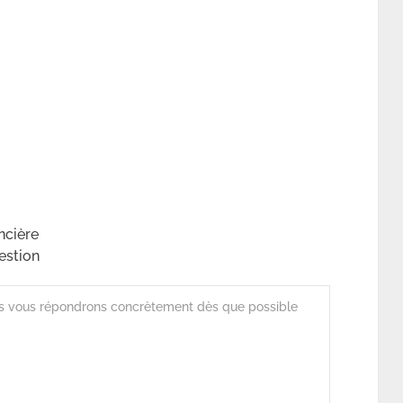
ncière
estion