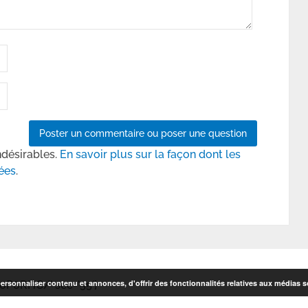
ndésirables.
En savoir plus sur la façon dont les
ées
.
rsonnaliser contenu et annonces, d'offrir des fonctionnalités relatives aux médias so
6P6RHC/' sec='55']