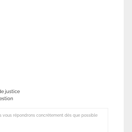
e justice
estion