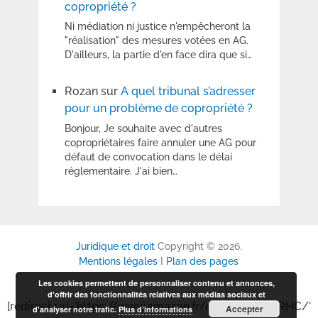
copropriété ?
Ni médiation ni justice n'empêcheront la
"réalisation" des mesures votées en AG.
D'ailleurs, la partie d'en face dira que si…
Rozan
sur
A quel tribunal s’adresser
pour un problème de copropriété ?
Bonjour, Je souhaite avec d'autres
copropriétaires faire annuler une AG pour
défaut de convocation dans le délai
réglementaire. J'ai bien…
Juridique et droit
Copyright © 2026.
Mentions légales
I
Plan des pages
Les cookies permettent de personnaliser contenu et annonces,
d'offrir des fonctionnalités relatives aux médias sociaux et
[redirect url='https://www.amazon.fr/dp/B0GP6P6RHC/'
Accepter
d'analyser notre trafic.
Plus d’informations