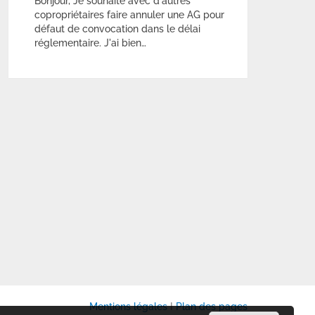
Bonjour, Je souhaite avec d'autres
copropriétaires faire annuler une AG pour
défaut de convocation dans le délai
réglementaire. J'ai bien…
Mentions légales
I
Plan des pages