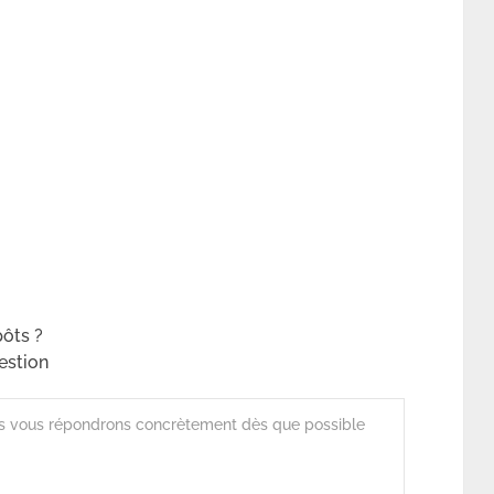
ôts ?
estion