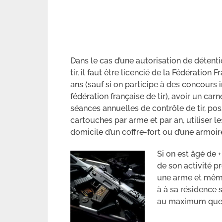
Dans le cas d’une autorisation de détent
tir, il faut être licencié de la Fédération
ans (sauf si on participe à des concours 
fédération française de tir), avoir un car
séances annuelles de contrôle de tir, 
cartouches par arme et par an, utiliser l
domicile d’un coffre-fort ou d’une armoi
Si on est âgé de +
de son activité p
une arme et même
à à sa résidence 
au maximum que 