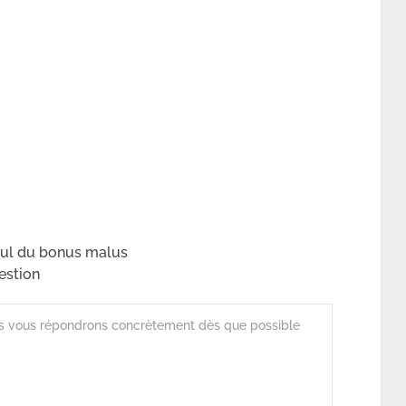
cul du bonus malus
estion