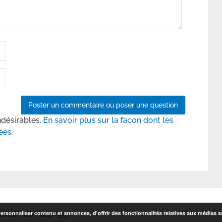
ndésirables.
En savoir plus sur la façon dont les
ées
.
rsonnaliser contenu et annonces, d'offrir des fonctionnalités relatives aux médias so
6P6RHC/' sec='55']