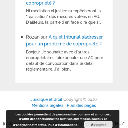
copropriété ?
Ni médiation ni justice n'empêcheront la
"réalisation" des mesures votées en AG.
D'ailleurs, la partie d'en face dira que si…
Rozan
sur
A quel tribunal s’adresser
pour un problème de copropriété ?
Bonjour, Je souhaite avec d'autres
copropriétaires faire annuler une AG pour
défaut de convocation dans le délai
réglementaire. J'ai bien…
Juridique et droit
Copyright © 2026.
Mentions légales
I
Plan des pages
Les cookies permettent de personnaliser contenu et annonces,
d'offrir des fonctionnalités relatives aux médias sociaux et
[redirect url='https://www.amazon.fr/dp/B0GP6P6RHC/'
Accepter
d'analyser notre trafic.
Plus d’informations