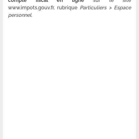
compte fiscal en ligne
sur le site
www.impots.gouv.fr, rubrique
Particuliers > Espace
personnel
.