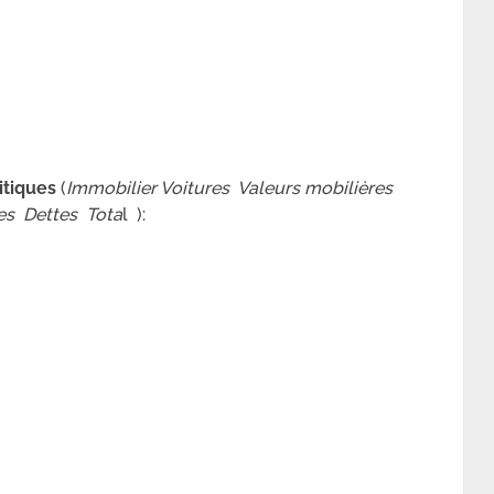
tiques
(
Immobilier Voitures Valeurs mobilières
es Dettes Tota
l ):