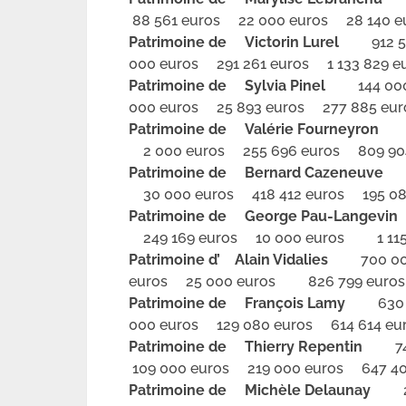
88 561 euros 22 000 euros 28 140 e
Patrimoine de Victorin Lurel
912 50
000 euros 291 261 euros 1 133 829 e
Patrimoine de Sylvia Pinel
144 000 
000 euros 25 893 euros 277 885 eur
Patrimoine de Valérie Fourneyron
86
2 000 euros 255 696 euros 809 904
Patrimoine de Bernard Cazeneuve
55
30 000 euros 418 412 euros 195 08
Patrimoine de George Pau-Langevin
249 169 euros 10 000 euros 1 115 
Patrimoine d’ Alain Vidalies
700 000 
euros 25 000 euros 826 799 euros
Patrimoine de François Lamy
630 0
000 euros 129 080 euros 614 614 eu
Patrimoine de Thierry Repentin
740 
109 000 euros 219 000 euros 647 40
Patrimoine de Michèle Delaunay
2 