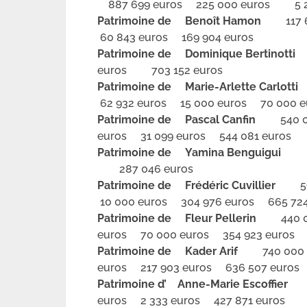
887 699 euros 225 000 euros 5 24
Patrimoine de Benoît Hamon
117 6
60 843 euros 169 904 euros
Patrimoine de Dominique Bertinotti
euros 703 152 euros
Patrimoine de Marie-Arlette Carlotti
6
62 932 euros 15 000 euros 70 000 e
Patrimoine de Pascal Canfin
540 0
euros 31 099 euros 544 081 euros
Patrimoine de Yamina Benguigui
75
287 046 euros
Patrimoine de Frédéric Cuvillier
590
10 000 euros 304 976 euros 665 724
Patrimoine de Fleur Pellerin
440 000
euros 70 000 euros 354 923 euros 1
Patrimoine de Kader Arif
740 000 
euros 217 903 euros 636 507 euros
Patrimoine d’ Anne-Marie Escoffier
17
euros 2 333 euros 427 871 euros