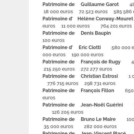
Patrimoine de Guillaume Garot
486 
18 000 euros 72 523 euros 585 586 
Patrimoine d’ Hélène Conway-Moure
euros 11 000 euros 764 201 euros
Patrimoine de Denis Baupin
29 000
100 euros
Patrimoine d’ Eric Ciotti
580 000 eu
000 euros 190 000 euros
Patrimoine de François de Rugy
407 
215 250 euros 272 277 euros
Patrimoine de Christian Estrosi
1 046
776 715 euros 298 731 euros
Patrimoine de François Fillon
650 
euros
Patrimoine de Jean-Noël Guérini
72
126 205 euros
Patrimoine de Bruno Le Maire
100 0
35 000 euros 282 000 euros
Patrimoine de Jean-Vincent Placé
4