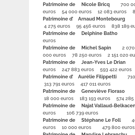
Patrimoine de Nicole Bricq
700 000 
euros 54 000 euros 12 083 euros 8
Patrimoine d’ Arnaud Montebourg
591
4 275 euros 95 456 euros 838 189 e
Patrimoine de Delphine Batho
16 0
euros
Patrimoine de Michel Sapin
2 070 0
000 euros 78 250 euros 2 151 020 eu
Patrimoine de Jean-Yves Le Drian
80
euros 247 883 euros 593 422 euros
Patrimoine d’ Aurélie Filippetti
710 0
313 791 euros 417 011 euros
Patrimoine de Geneviève Fioraso
70
18 000 euros 183 193 euros 574 285 
Patrimoine de Najat Vallaud-Belkac
euros 106 739 euros
Patrimoine de Stéphane Le Foll
400 
euros 10 000 euros 479 800 euros
Patrimoine de Marylise Lebranchu
6