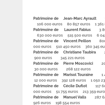
Patrimoine de Jean-Marc Ayrault
1 2
106 000 euros 80 857 euros 1 361 
Patrimoine de Laurent Fabius
3 895 
630 000 euros 515 500 euros 6 042
Patrimoine de Vincent Peillon
800 
000 euros 510 450 euros 360 345 eu
Patrimoine de Christiane Taubira
26
900 euros 345 221 euros
Patrimoine de Pierre Moscovici
200 
30 000 euros 268 122 euros
Patrimoine de Marisol Touraine
1 41
12 000 euros 392 128 euros 1 050 23
Patrimoine de Cécile Duflot
117 6
000 euros 51 755 euros 213 359 euro
Patrimoine de Manuel Valls
287 650
926 euros 198 554 euros