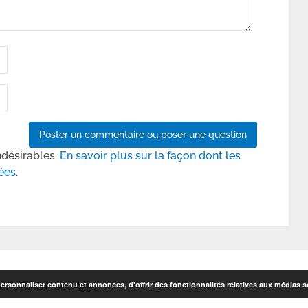
ndésirables.
En savoir plus sur la façon dont les
ées
.
rsonnaliser contenu et annonces, d'offrir des fonctionnalités relatives aux médias so
6P6RHC/' sec='55']