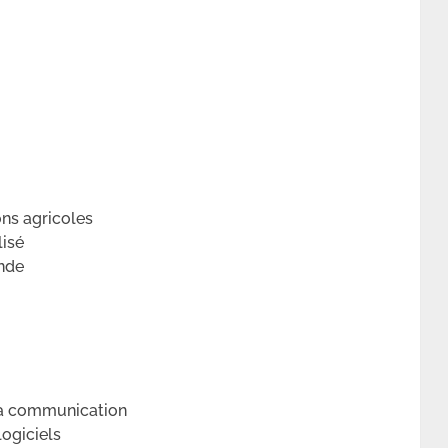
ons agricoles
lisé
ande
 la communication
logiciels