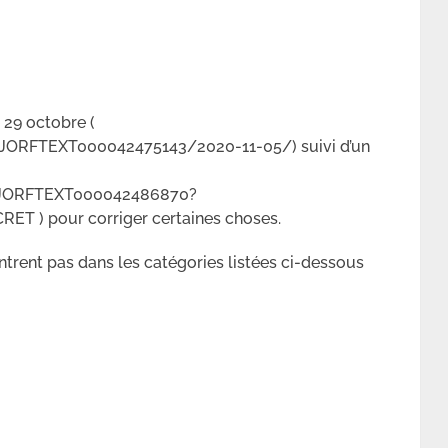
 29 octobre (
d/JORFTEXT000042475143/2020-11-05/) suivi d’un
id/JORFTEXT000042486870?
T ) pour corriger certaines choses.
ntrent pas dans les catégories listées ci-dessous