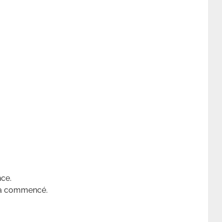
nce.
 a commencé.