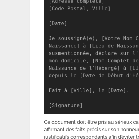
[Adresse complète]

[Code Postal, Ville]

[Date]

Je soussigné(e), [Votre Nom C
Naissance] à [Lieu de Naissan
susmentionnée, déclare sur l'
mon domicile, [Nom Complet de
Naissance de l'Hébergé] à [Li
depuis le [Date de Début d'Hé
Fait à [Ville], le [Date].

[Signature]
Ce document doit être pris au sérieux car
affirmant des faits précis sur son honneur
justificatifs correspondants afin d’éviter t