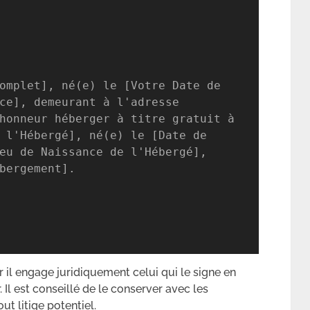
omplet], né(e) le [Votre Date de 
ce], demeurant à l'adresse 
honneur héberger à titre gratuit à 
 l'Hébergé], né(e) le [Date de 
eu de Naissance de l'Hébergé], 
bergement].

 il engage juridiquement celui qui le signe en
. Il est conseillé de le conserver avec les
out litige potentiel.