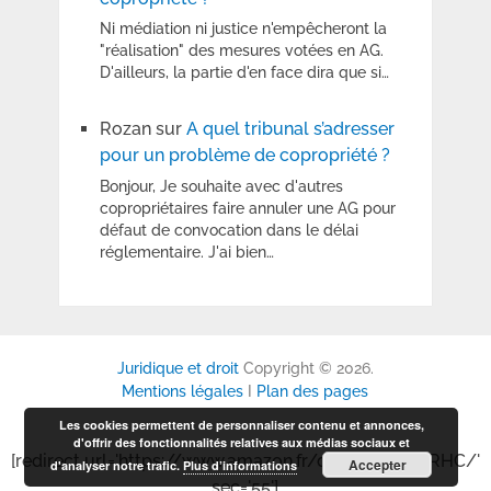
Ni médiation ni justice n'empêcheront la
"réalisation" des mesures votées en AG.
D'ailleurs, la partie d'en face dira que si…
Rozan
sur
A quel tribunal s’adresser
pour un problème de copropriété ?
Bonjour, Je souhaite avec d'autres
copropriétaires faire annuler une AG pour
défaut de convocation dans le délai
réglementaire. J'ai bien…
Juridique et droit
Copyright © 2026.
Mentions légales
I
Plan des pages
Les cookies permettent de personnaliser contenu et annonces,
d'offrir des fonctionnalités relatives aux médias sociaux et
[redirect url='https://www.amazon.fr/dp/B0GP6P6RHC/'
Accepter
d'analyser notre trafic.
Plus d’informations
sec='55']