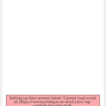
Setting up fake worker failed: "Cannot load script
at: https://www.juridique-et-droit.com/wp-
content/plugins/pdf-