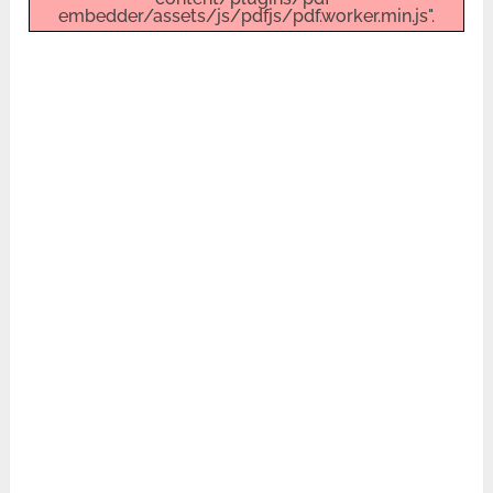
embedder/assets/js/pdfjs/pdf.worker.min.js".