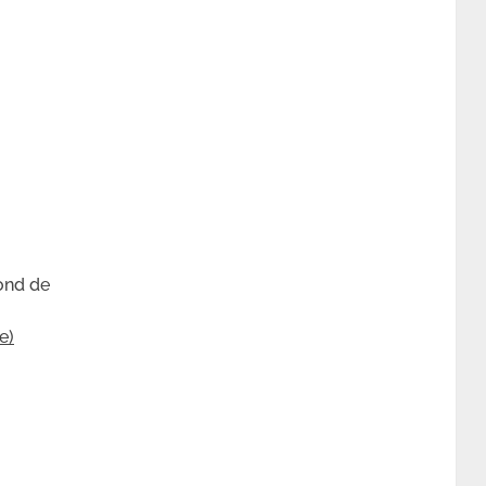
fond de
e)