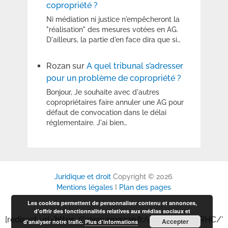
copropriété ?
Ni médiation ni justice n'empêcheront la
"réalisation" des mesures votées en AG.
D'ailleurs, la partie d'en face dira que si…
Rozan
sur
A quel tribunal s’adresser
pour un problème de copropriété ?
Bonjour, Je souhaite avec d'autres
copropriétaires faire annuler une AG pour
défaut de convocation dans le délai
réglementaire. J'ai bien…
Juridique et droit
Copyright © 2026.
Mentions légales
I
Plan des pages
Les cookies permettent de personnaliser contenu et annonces,
d'offrir des fonctionnalités relatives aux médias sociaux et
[redirect url='https://www.amazon.fr/dp/B0GP6P6RHC/'
Accepter
d'analyser notre trafic.
Plus d’informations