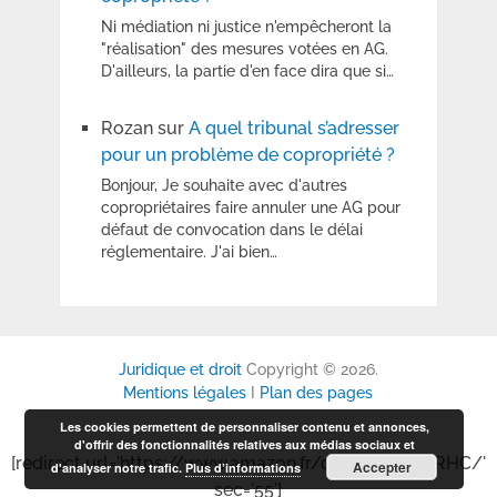
Ni médiation ni justice n'empêcheront la
"réalisation" des mesures votées en AG.
D'ailleurs, la partie d'en face dira que si…
Rozan
sur
A quel tribunal s’adresser
pour un problème de copropriété ?
Bonjour, Je souhaite avec d'autres
copropriétaires faire annuler une AG pour
défaut de convocation dans le délai
réglementaire. J'ai bien…
Juridique et droit
Copyright © 2026.
Mentions légales
I
Plan des pages
Les cookies permettent de personnaliser contenu et annonces,
d'offrir des fonctionnalités relatives aux médias sociaux et
[redirect url='https://www.amazon.fr/dp/B0GP6P6RHC/'
Accepter
d'analyser notre trafic.
Plus d’informations
sec='55']