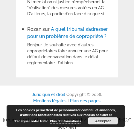
Ni médiation ni justice n'empêcheront la
"réalisation" des mesures votées en AG.
D'ailleurs, la partie d'en face dira que si…
Rozan
sur
A quel tribunal s’adresser
pour un problème de copropriété ?
Bonjour, Je souhaite avec d'autres
copropriétaires faire annuler une AG pour
défaut de convocation dans le délai
réglementaire. J'ai bien…
Juridique et droit
Copyright © 2026.
Mentions légales
I
Plan des pages
Les cookies permettent de personnaliser contenu et annonces,
d'offrir des fonctionnalités relatives aux médias sociaux et
[redirect url='https://www.amazon.fr/dp/B0GP6P6RHC/'
Accepter
d'analyser notre trafic.
Plus d’informations
sec='55']