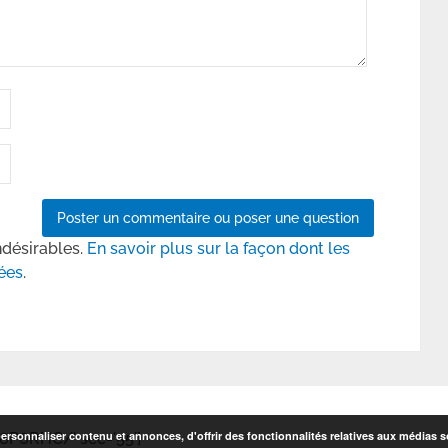
ndésirables.
En savoir plus sur la façon dont les
ées
.
rsonnaliser contenu et annonces, d'offrir des fonctionnalités relatives aux médias so
6P6RHC/' sec='55']