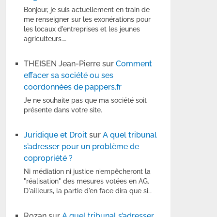
Bonjour, je suis actuellement en train de
me renseigner sur les exonérations pour
les locaux d'entreprises et les jeunes
agriculteurs.…
THEISEN Jean-Pierre
sur
Comment
effacer sa société ou ses
coordonnées de pappers.fr
Je ne souhaite pas que ma société soit
présente dans votre site.
Juridique et Droit
sur
A quel tribunal
s’adresser pour un problème de
copropriété ?
Ni médiation ni justice n'empêcheront la
"réalisation" des mesures votées en AG.
D'ailleurs, la partie d'en face dira que si…
Rozan
sur
A quel tribunal s’adresser