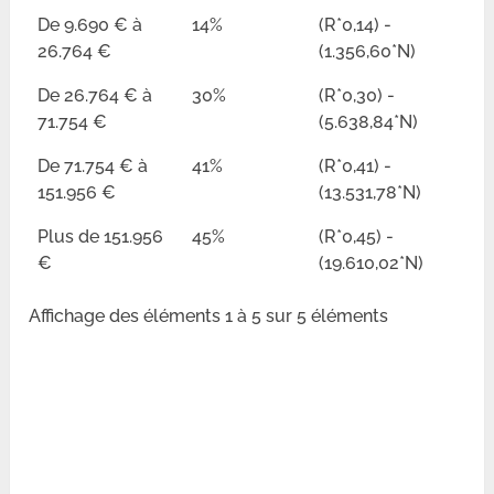
De 9.690 € à
14%
(R*0,14) -
26.764 €
(1.356,60*N)
De 26.764 € à
30%
(R*0,30) -
71.754 €
(5.638,84*N)
De 71.754 € à
41%
(R*0,41) -
151.956 €
(13.531,78*N)
Plus de 151.956
45%
(R*0,45) -
€
(19.610,02*N)
Affichage des éléments 1 à 5 sur 5 éléments