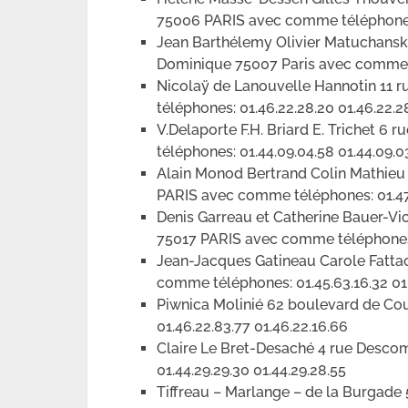
75006 PARIS avec comme téléphones:
Jean Barthélemy Olivier Matuchansky
Dominique 75007 Paris avec comme té
Nicolaÿ de Lanouvelle Hannotin 11
téléphones: 01.46.22.28.20 01.46.22.2
V.Delaporte F.H. Briard E. Trichet 6
téléphones: 01.44.09.04.58 01.44.09.0
Alain Monod Bertrand Colin Mathieu 
PARIS avec comme téléphones: 01.47.
Denis Garreau et Catherine Bauer-Vi
75017 PARIS avec comme téléphones: 
Jean-Jacques Gatineau Carole Fatta
comme téléphones: 01.45.63.16.32 01.
Piwnica Molinié 62 boulevard de Co
01.46.22.83.77 01.46.22.16.66
Claire Le Bret-Desaché 4 rue Desc
01.44.29.29.30 01.44.29.28.55
Tiffreau – Marlange – de la Burgad