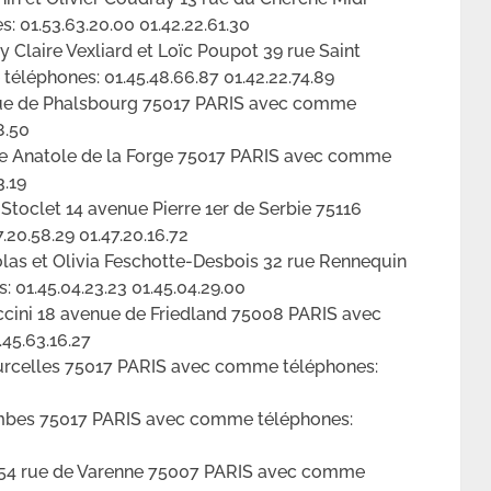
 01.53.63.20.00 01.42.22.61.30
 Claire Vexliard et Loïc Poupot 39 rue Saint
léphones: 01.45.48.66.87 01.42.22.74.89
 rue de Phalsbourg 75017 PARIS avec comme
8.50
 rue Anatole de la Forge 75017 PARIS avec comme
3.19
Stoclet 14 avenue Pierre 1er de Serbie 75116
20.58.29 01.47.20.16.72
olas et Olivia Feschotte-Desbois 32 rue Rennequin
01.45.04.23.23 01.45.04.29.00
ccini 18 avenue de Friedland 75008 PARIS avec
45.63.16.27
urcelles 75017 PARIS avec comme téléphones:
ombes 75017 PARIS avec comme téléphones:
e 54 rue de Varenne 75007 PARIS avec comme