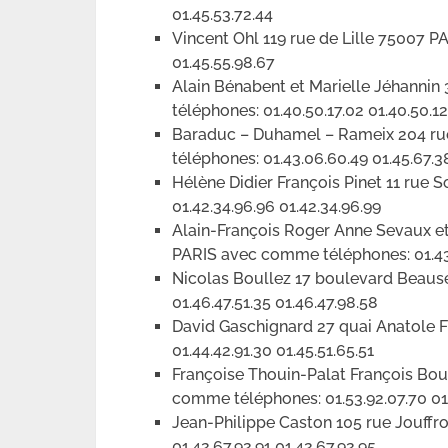
01.45.53.72.44
Vincent Ohl 119 rue de Lille 75007 
01.45.55.98.67
Alain Bénabent et Marielle Jéhanni
téléphones: 01.40.50.17.02 01.40.50.12
Baraduc – Duhamel – Rameix 204 ru
téléphones: 01.43.06.60.49 01.45.67.3
Hélène Didier François Pinet 11 rue
01.42.34.96.96 01.42.34.96.99
Alain-François Roger Anne Sevaux e
PARIS avec comme téléphones: 01.43.
Nicolas Boullez 17 boulevard Beau
01.46.47.51.35 01.46.47.98.58
David Gaschignard 27 quai Anatole
01.44.42.91.30 01.45.51.65.51
Françoise Thouin-Palat François Bou
comme téléphones: 01.53.92.07.70 01
Jean-Philippe Caston 105 rue Jouff
01.42.67.92.91 01.42.67.92.95