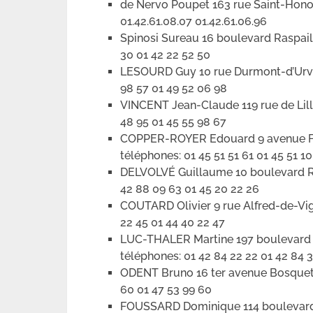
de Nervo Poupet 163 rue Saint-Hon
01.42.61.08.07 01.42.61.06.96
Spinosi Sureau 16 boulevard Raspai
30 01 42 22 52 50
LESOURD Guy 10 rue Durmont-d’Urvil
98 57 01 49 52 06 98
VINCENT Jean-Claude 119 rue de Lil
48 95 01 45 55 98 67
COPPER-ROYER Edouard 9 avenue Fr
téléphones: 01 45 51 51 61 01 45 51 10
DELVOLVÉ Guillaume 10 boulevard R
42 88 09 63 01 45 20 22 26
COUTARD Olivier 9 rue Alfred-de-Vi
22 45 01 44 40 22 47
LUC-THALER Martine 197 boulevard
téléphones: 01 42 84 22 22 01 42 84 
ODENT Bruno 16 ter avenue Bosquet
60 01 47 53 99 60
FOUSSARD Dominique 114 boulevard 