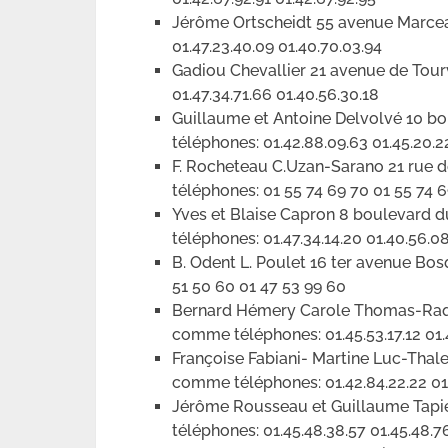
Jérôme Ortscheidt 55 avenue Marce
01.47.23.40.09 01.40.70.03.94
Gadiou Chevallier 21 avenue de Tou
01.47.34.71.66 01.40.56.30.18
Guillaume et Antoine Delvolvé 10 
téléphones: 01.42.88.09.63 01.45.20.2
F. Rocheteau C.Uzan-Sarano 21 rue
téléphones: 01 55 74 69 70 01 55 74 6
Yves et Blaise Capron 8 boulevard
téléphones: 01.47.34.14.20 01.40.56.0
B. Odent L. Poulet 16 ter avenue Bo
51 50 60 01 47 53 99 60
Bernard Hémery Carole Thomas-Raqu
comme téléphones: 01.45.53.17.12 01.4
Françoise Fabiani- Martine Luc-Thal
comme téléphones: 01.42.84.22.22 01
Jérôme Rousseau et Guillaume Tapi
téléphones: 01.45.48.38.57 01.45.48.7