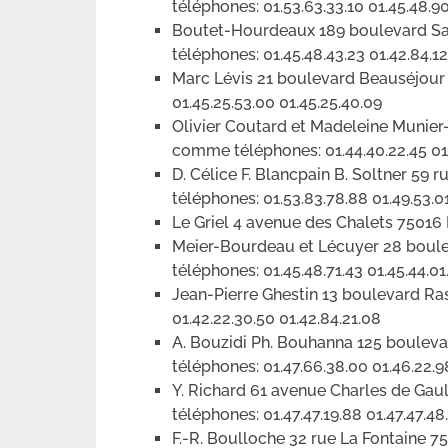
téléphones: 01.53.63.33.10 01.45.48.9
Boutet-Hourdeaux 189 boulevard S
téléphones: 01.45.48.43.23 01.42.84.12
Marc Lévis 21 boulevard Beauséjou
01.45.25.53.00 01.45.25.40.09
Olivier Coutard et Madeleine Munier
comme téléphones: 01.44.40.22.45 01
D. Célice F. Blancpain B. Soltner 5
téléphones: 01.53.83.78.88 01.49.53.0
Le Griel 4 avenue des Chalets 75016
Meier-Bourdeau et Lécuyer 28 boul
téléphones: 01.45.48.71.43 01.45.44.01
Jean-Pierre Ghestin 13 boulevard R
01.42.22.30.50 01.42.84.21.08
A. Bouzidi Ph. Bouhanna 125 boule
téléphones: 01.47.66.38.00 01.46.22.9
Y. Richard 61 avenue Charles de G
téléphones: 01.47.47.19.88 01.47.47.48
F.-R. Boulloche 32 rue La Fontaine 7