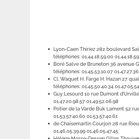
Lyon-Caen Thiriez 282 boulevard S
téléphones: 01.44.18.59.00 01.44.18.59
Boré Salve de Bruneton 36 avenue
téléphones: 01.45.53.10.07 01.47.27.36
Cl. Waquet H. Farge H. Hazan 27 qu
téléphones: 01.45.50.40.34 01.47.05.54
Guy Lesourd 10 rue Dumont d’Urvill
01.47.20.98.57 01.49.52.06.98
Potier de la Varde Buk Lament 52 r
01.53.57.40.60 01.53.57.40.61
de Chaisemartin Courjon 28 rue R
01.46.05.39.99 01.46.05.47.45
Hélène Masse-Dessen Gilles Thouveni