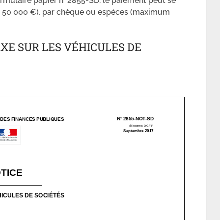
ormulaire papier n° 2855-SD, le paiement peut se
r de 50 000 €), par chèque ou espèces (maximum
AXE SUR LES VÉHICULES DE