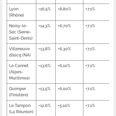
Lyon
+16,5%
+8,80%
+7,1%
(Rhône)
Noisy-le-
+14,3%
+6,70%
+7,1%
Sec (Seine-
Saint-Denis)
Villeneuve
+13,8%
+6,30%
+7,1%
d’ascq (NA)
Le Cannet
+13,6%
+6,10%
+7,1%
(Alpes-
Maritimes)
Quimper
+13,5%
+6,00%
+7,1%
(Finistère)
Le Tampon
+12,6%
+5,10%
+7,1%
(La Réunion)