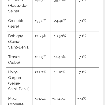
(Hauts-de-
Seine)
Grenoble
+33,2%
+24,40%
+7,1%
(Isère)
Bobigny
+26,9%
+18,50%
+7,1%
(Seine-
Saint-Denis)
Troyes
+22,5%
+14,40%
+7,1%
(Aube)
Livry-
+22,2%
+14,10%
+7,1%
Gargan
(Seine-
Saint-Denis)
Metz
+21,5%
+13,40%
+7,1%
(Moselle)