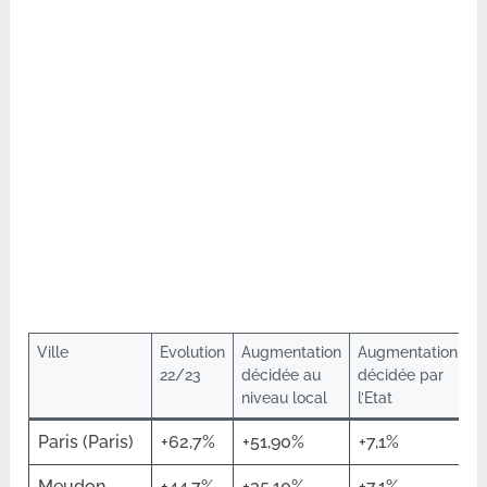
Ville
Evolution
Augmentation
Augmentation
22/23
décidée au
décidée par
niveau local
l’Etat
Paris (Paris)
+62,7%
+51,90%
+7,1%
Meudon
+44,7%
+35,10%
+7,1%