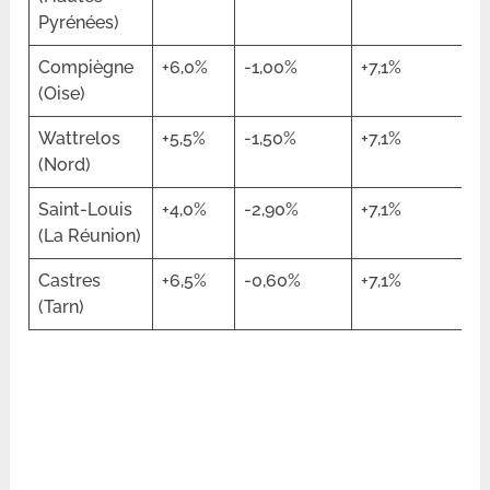
Pyrénées)
Compiègne
+6,0%
-1,00%
+7,1%
(Oise)
Wattrelos
+5,5%
-1,50%
+7,1%
(Nord)
Saint-Louis
+4,0%
-2,90%
+7,1%
(La Réunion)
Castres
+6,5%
-0,60%
+7,1%
(Tarn)