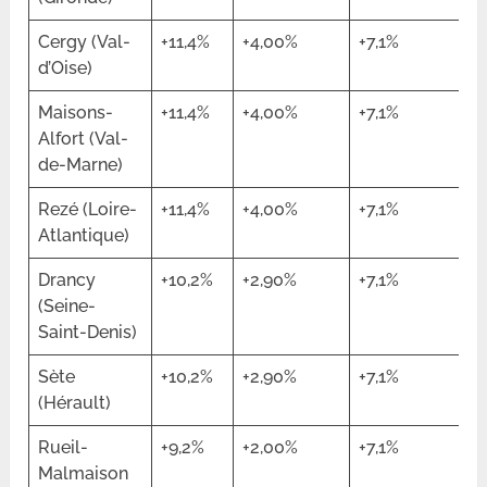
Cergy (Val-
+11,4%
+4,00%
+7,1%
d’Oise)
Maisons-
+11,4%
+4,00%
+7,1%
Alfort (Val-
de-Marne)
Rezé (Loire-
+11,4%
+4,00%
+7,1%
Atlantique)
Drancy
+10,2%
+2,90%
+7,1%
(Seine-
Saint-Denis)
Sète
+10,2%
+2,90%
+7,1%
(Hérault)
Rueil-
+9,2%
+2,00%
+7,1%
Malmaison