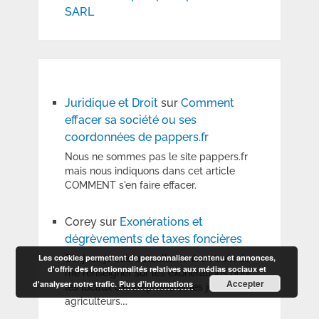
SARL
Juridique et Droit
sur
Comment
effacer sa société ou ses
coordonnées de pappers.fr
Nous ne sommes pas le site pappers.fr
mais nous indiquons dans cet article
COMMENT s'en faire effacer.
Corey
sur
Exonérations et
dégrèvements de taxes foncières
Les cookies permettent de personnaliser contenu et annonces,
Bonjour, je suis actuellement en train de
d'offrir des fonctionnalités relatives aux médias sociaux et
me renseigner sur les exonérations pour
Accepter
d'analyser notre trafic.
Plus d’informations
les locaux d'entreprises et les jeunes
agriculteurs.…