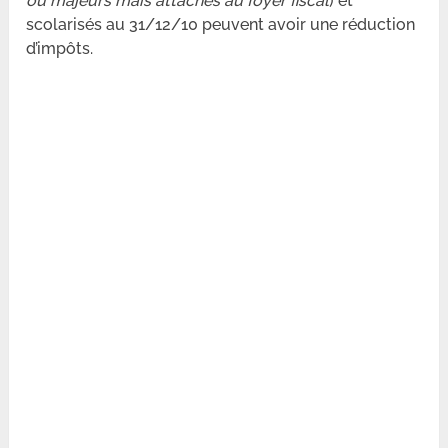
ou majeurs mais attachés au foyer fiscal
) et
scolarisés au 31/12/10 peuvent avoir une réduction
d’impôts.