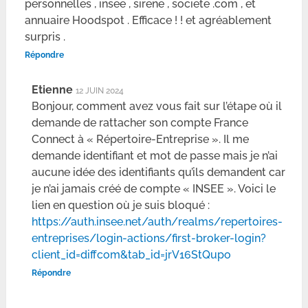
personnelles , insee , sirene , societe .com , et
annuaire Hoodspot . Efficace ! ! et agréablement
surpris .
Répondre
Etienne
12 JUIN 2024
Bonjour, comment avez vous fait sur l’étape où il
demande de rattacher son compte France
Connect à « Répertoire-Entreprise ». Il me
demande identifiant et mot de passe mais je n’ai
aucune idée des identifiants qu’ils demandent car
je n’ai jamais créé de compte « INSEE ». Voici le
lien en question où je suis bloqué :
https://auth.insee.net/auth/realms/repertoires-
entreprises/login-actions/first-broker-login?
client_id=diffcom&tab_id=jrV16StQupo
Répondre